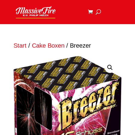
Start
/
Cake Boxen
/ Breezer