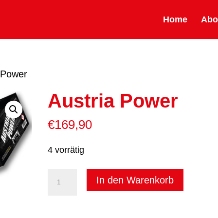
Home
Abo
 Power
Austria Power
€
169,90
4 vorrätig
Austria
In den Warenkorb
Power
Menge