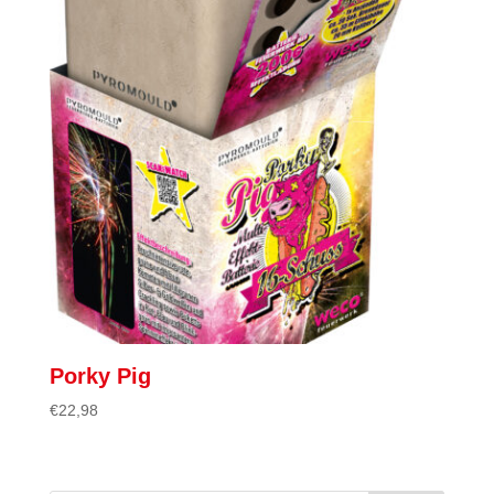
Porky Pig
€
22,98