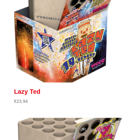
Lazy Ted
€
23,94